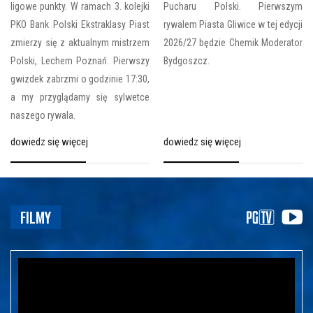
ligowe punkty. W ramach 3. kolejki
Pucharu Polski. Pierwszym
PKO Bank Polski Ekstraklasy Piast
rywalem Piasta Gliwice w tej edycji
zmierzy się z aktualnym mistrzem
2026/27 będzie Chemik Moderator
Polski, Lechem Poznań. Pierwszy
Bydgoszcz.
gwizdek zabrzmi o godzinie 17:30,
a my przyglądamy się sylwetce
naszego rywala.
dowiedz się więcej
dowiedz się więcej
FILMY