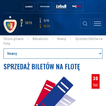
15/16
18/19
19/20
Strona główna
Aktualności
Newsy
Sprzedaż biletów na
Flotę
SPRZEDAŻ BILETÓW NA FLOTĘ
30
kwi