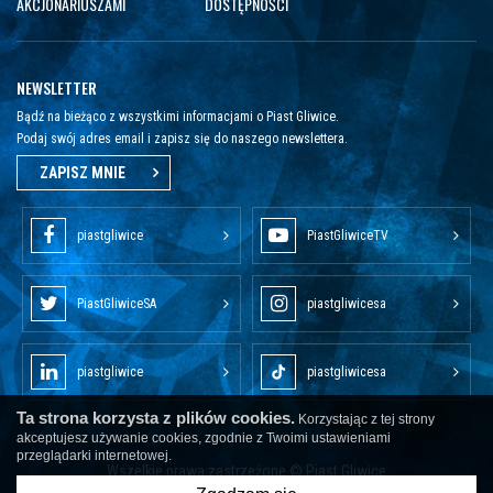
AKCJONARIUSZAMI
DOSTĘPNOŚCI
NEWSLETTER
Bądź na bieżąco z wszystkimi informacjami o Piast Gliwice.
Podaj swój adres email i zapisz się do naszego newslettera.
ZAPISZ MNIE
piastgliwice
PiastGliwiceTV
PiastGliwiceSA
piastgliwicesa
piastgliwice
piastgliwicesa
Ta strona korzysta z plików cookies.
Korzystając z tej strony
akceptujesz używanie cookies, zgodnie z Twoimi ustawieniami
przeglądarki internetowej.
Wszelkie prawa zastrzeżone © Piast Gliwice