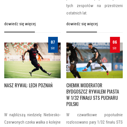
tych zespołów na przestrzeni
ostatnich lat.
dowiedz się więcej
dowiedz się więcej
07
06
sie
sie
NASZ RYWAL: LECH POZNAŃ
CHEMIK MODERATOR
BYDGOSZCZ RYWALEM PIASTA
W 1/32 FINAŁU STS PUCHARU
POLSKI
W najbliższą niedzielę Niebiesko-
W czwartkowe popołudnie
Czerwonych czeka walka o kolejne
rozlosowano pary 1/32 finału STS