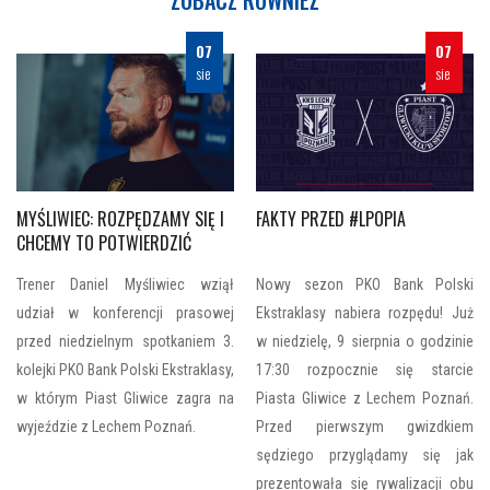
07
07
sie
sie
MYŚLIWIEC: ROZPĘDZAMY SIĘ I
FAKTY PRZED #LPOPIA
CHCEMY TO POTWIERDZIĆ
Trener Daniel Myśliwiec wziął
Nowy sezon PKO Bank Polski
udział w konferencji prasowej
Ekstraklasy nabiera rozpędu! Już
przed niedzielnym spotkaniem 3.
w niedzielę, 9 sierpnia o godzinie
kolejki PKO Bank Polski Ekstraklasy,
17:30 rozpocznie się starcie
w którym Piast Gliwice zagra na
Piasta Gliwice z Lechem Poznań.
wyjeździe z Lechem Poznań.
Przed pierwszym gwizdkiem
sędziego przyglądamy się jak
prezentowała się rywalizacji obu