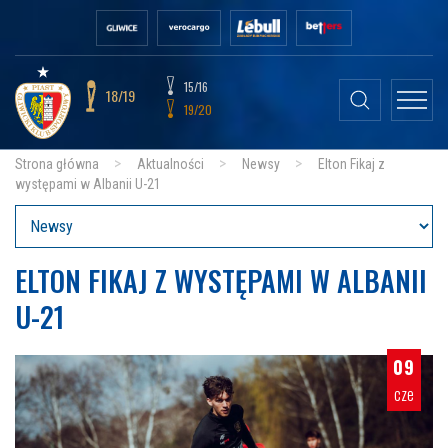
15/16
18/19
19/20
Strona główna
Aktualności
Newsy
Elton Fikaj z
występami w Albanii U-21
ELTON FIKAJ Z WYSTĘPAMI W ALBANII
U-21
09
cze