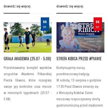
dowiedz się więcej
dowiedz się więcej
06
06
sie
sie
GRAŁA AKADEMIA (25.07 - 5.08)
STREFA KIBICA PRZED #PIAWIE
Przedstawiamy komplet wyników
Kontynuujemy naszą
zespołów Akademii Piłkarskiej
przedmeczową tradycję.
Piasta Gliwice, które rozegrały
W sobotę, 15 sierpnia o godzinie
swoje gry kontrolne oraz mecze
17:30 Piast Gliwice zmierzy się
w minionych tygodniach (25.07 -
z Wieczystą Kraków. Dzień
5.08).
meczowy rozpoczynamy strefą
gastronomiczną przed stadionem