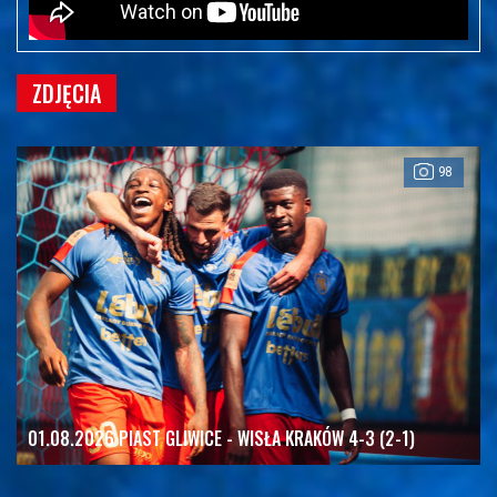
ZDJĘCIA
98
01.08.2026 PIAST GLIWICE - WISŁA KRAKÓW 4-3 (2-1)