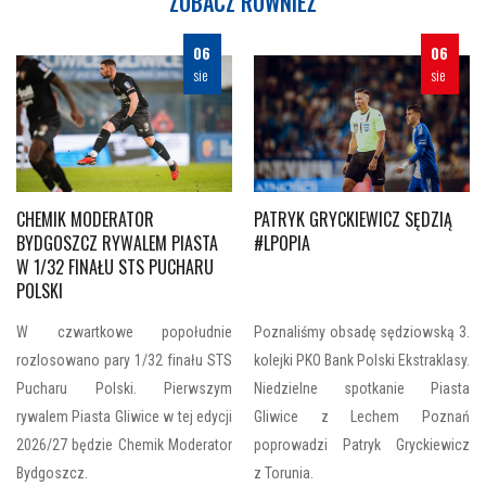
ZOBACZ RÓWNIEŻ
06
06
sie
sie
CHEMIK MODERATOR
PATRYK GRYCKIEWICZ SĘDZIĄ
BYDGOSZCZ RYWALEM PIASTA
#LPOPIA
W 1/32 FINAŁU STS PUCHARU
POLSKI
W czwartkowe popołudnie
Poznaliśmy obsadę sędziowską 3.
rozlosowano pary 1/32 finału STS
kolejki PKO Bank Polski Ekstraklasy.
Pucharu Polski. Pierwszym
Niedzielne spotkanie Piasta
rywalem Piasta Gliwice w tej edycji
Gliwice z Lechem Poznań
2026/27 będzie Chemik Moderator
poprowadzi Patryk Gryckiewicz
Bydgoszcz.
z Torunia.