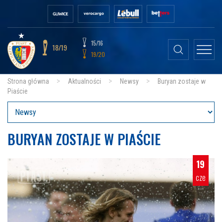
15/16
18/19
19/20
Strona główna
Aktualności
Newsy
Buryan zostaje w
Piaście
BURYAN ZOSTAJE W PIAŚCIE
19
cze