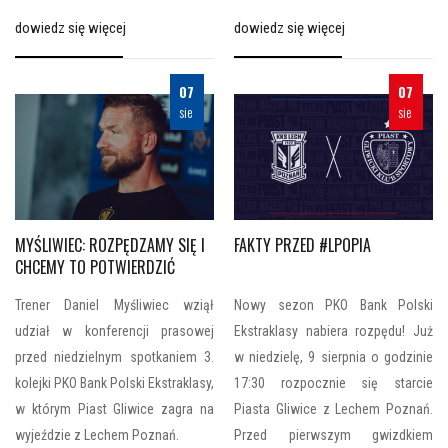
dowiedz się więcej
dowiedz się więcej
07
07
sie
sie
MYŚLIWIEC: ROZPĘDZAMY SIĘ I
FAKTY PRZED #LPOPIA
CHCEMY TO POTWIERDZIĆ
Trener Daniel Myśliwiec wziął
Nowy sezon PKO Bank Polski
udział w konferencji prasowej
Ekstraklasy nabiera rozpędu! Już
przed niedzielnym spotkaniem 3.
w niedzielę, 9 sierpnia o godzinie
kolejki PKO Bank Polski Ekstraklasy,
17:30 rozpocznie się starcie
w którym Piast Gliwice zagra na
Piasta Gliwice z Lechem Poznań.
wyjeździe z Lechem Poznań.
Przed pierwszym gwizdkiem