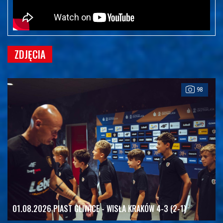
ZDJĘCIA
98
01.08.2026 PIAST GLIWICE - WISŁA KRAKÓW 4-3 (2-1)