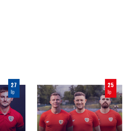
27
25
lip
lip