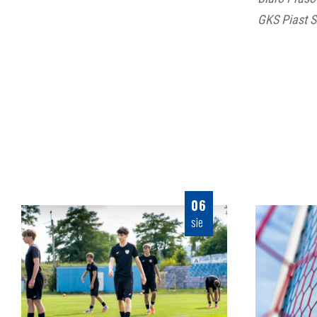
GKS Piast 
06
sie