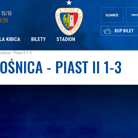
15/16
9/20
KUP BILET
LA KIBICA
BILETY
STADION
śnica - Piast II 1-3
OŚNICA - PIAST II 1-3