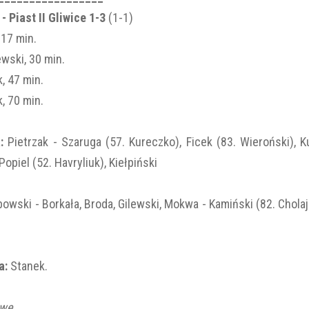
- Piast II Gliwice 1-3
(1-1)
 17 min.
ewski, 30 min.
, 47 min.
, 70 min.
a:
Pietrzak - Szaruga (57. Kureczko), Ficek (83. Wieroński), 
Popiel (52. Havryliuk), Kiełpiński
owski - Borkała, Broda, Gilewski, Mokwa - Kamiński (82. Chola
a:
Stanek.
owe