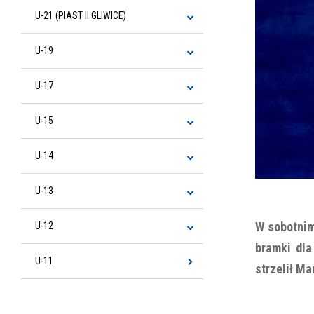
U-21 (PIAST II GLIWICE)
U-19
U-17
U-15
U-14
U-13
W sobotnim 
U-12
bramki dla
U-11
strzelił Ma
_________