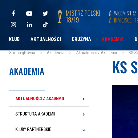
MISTRZ POLSKI
WICEMISTRZ
18/19
III MIEJSCE
1
KLUB
AKTUALNOŚCI
DRUŻYNA
AKADEMIA
D
Strona główna
Akademia
Aktualności z Akademii
KS So
KS S
AKADEMIA
AKTUALNOŚCI Z AKADEMII
STRUKTURA AKADEMII
KLUBY PARTNERSKIE