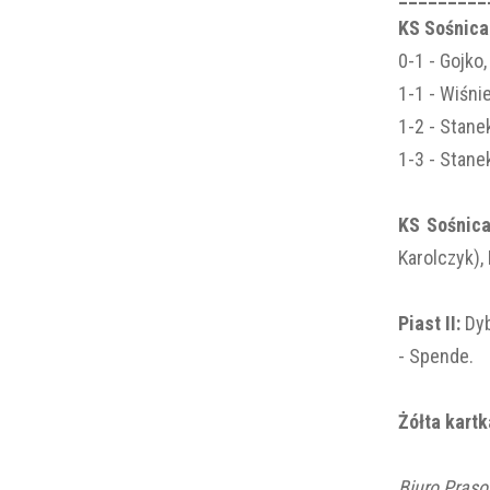
KS Sośnica 
0-1 - Gojko,
1-1 - Wiśni
1-2 - Stanek
1-3 - Stanek
KS Sośnic
Karolczyk), 
Piast II:
Dyb
- Spende.
Żółta kartk
Biuro Pras