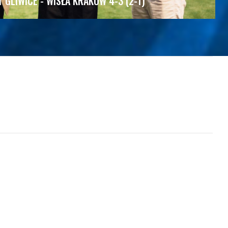
T GLIWICE - WISŁA KRAKÓW 4-3 (2-1)