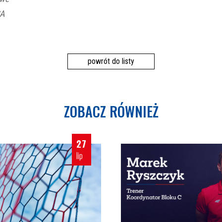
SA
powrót do listy
ZOBACZ RÓWNIEŻ
27
lip